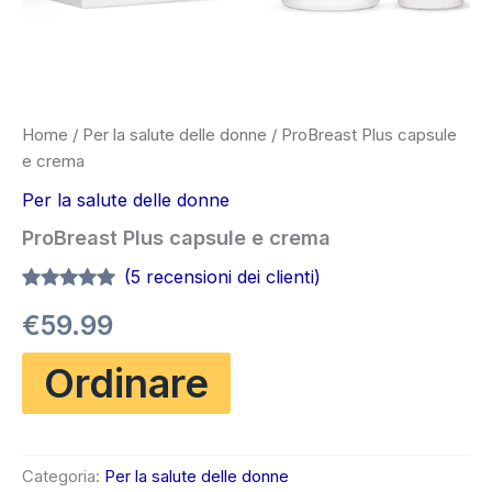
Home
/
Per la salute delle donne
/ ProBreast Plus capsule
e crema
Per la salute delle donne
ProBreast Plus capsule e crema
(
5
recensioni dei clienti)
Valutato
5
4.80
€
59.99
su 5 su
base di
recensioni
Ordinare
Categoria:
Per la salute delle donne