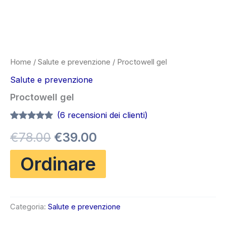
Home
/
Salute e prevenzione
/ Proctowell gel
Salute e prevenzione
Proctowell gel
(
6
recensioni dei clienti)
Valutato
6
4.83
Il
Il
€
78.00
€
39.00
su 5 su
base di
recensioni
prezzo
prezzo
Ordinare
originale
attuale
era:
è:
Categoria:
Salute e prevenzione
€78.00.
€39.00.