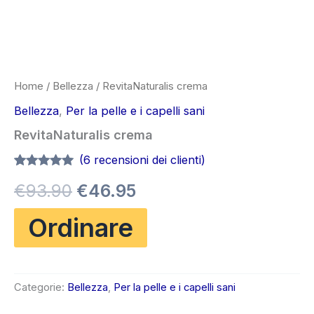
Home
/
Bellezza
/ RevitaNaturalis crema
Bellezza
,
Per la pelle e i capelli sani
RevitaNaturalis crema
(
6
recensioni dei clienti)
Valutato
6
4.83
Il
Il
€
93.90
€
46.95
su 5 su
base di
recensioni
prezzo
prezzo
Ordinare
originale
attuale
era:
è:
Categorie:
Bellezza
,
Per la pelle e i capelli sani
€93.90.
€46.95.