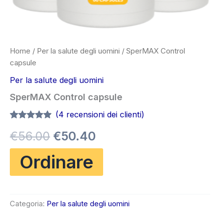
Home
/
Per la salute degli uomini
/ SperMAX Control
capsule
Per la salute degli uomini
SperMAX Control capsule
(
4
recensioni dei clienti)
Valutato
4
4.75
Il
Il
€
56.00
€
50.40
su 5 su
base di
recensioni
prezzo
prezzo
Ordinare
originale
attuale
era:
è:
Categoria:
Per la salute degli uomini
€56.00.
€50.40.