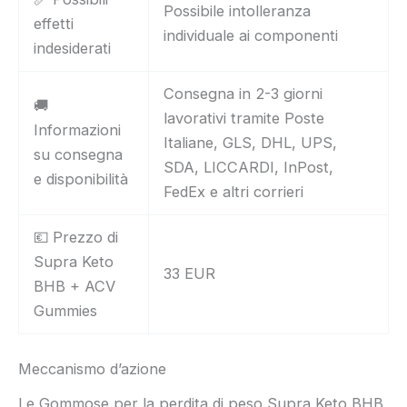
Possibile intolleranza
effetti
individuale ai componenti
indesiderati
Consegna in 2-3 giorni
🚚
lavorativi tramite Poste
Informazioni
Italiane, GLS, DHL, UPS,
su consegna
SDA, LICCARDI, InPost,
e disponibilità
FedEx e altri corrieri
💶 Prezzo di
Supra Keto
33 EUR
BHB + ACV
Gummies
Meccanismo d’azione
Le Gommose per la perdita di peso Supra Keto BHB