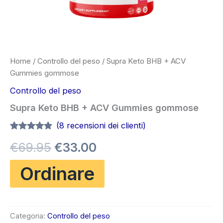
Home
/
Controllo del peso
/ Supra Keto BHB + ACV
Gummies gommose
Controllo del peso
Supra Keto BHB + ACV Gummies gommose
(
8
recensioni dei clienti)
Valutato
7
Il
Il
€
69.95
€
33.00
4.71
su 5
su base
di
prezzo
prezzo
Ordinare
recensioni
originale
attuale
era:
è:
Categoria:
Controllo del peso