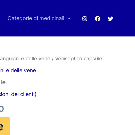
Categorie di medicinali
sanguigni e delle vene
/ Veniseptico capsule
ni e delle vene
le
oni dei clienti)
Il
0
zo
prezzo
e