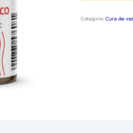
origi
era:
Categoria:
Cura dei vas
€92.0