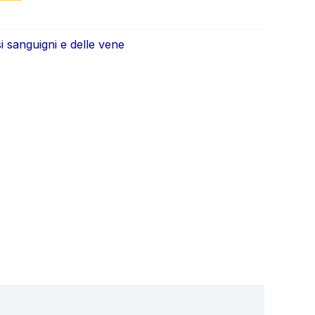
nale
attuale
è:
i sanguigni e delle vene
0.
€57.00.