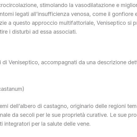
crocircolazione, stimolando la vasodilatazione e miglior
 sintomi legati all’insufficienza venosa, come il gonfio
azie a questo approccio multifattoriale, Veniseptico si
re i disturbi ad essa associati.
li di Veniseptico, accompagnati da una descrizione detta
ocastanum)
emi dell’albero di castagno, originario delle regioni te
onale da secoli per le sue proprietà curative. Le sue pr
ntegratori per la salute delle vene.