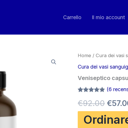
Carrello
Il mio account
Home
/
Cura dei vasi 
Cura dei vasi sanguig
Veniseptico capsu
(
6
recensi
Valutato
6
Il
€
92.00
€
57.0
4.83
su 5
su base
di
prez
Ordinar
recensioni