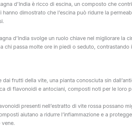
astagna d’India è ricco di escina, un composto che contr
i hanno dimostrato che l’escina può ridurre la permeabil
i.
stagna d’India svolge un ruolo chiave nel migliorare la ci
o a chi passa molte ore in piedi o seduto, contrastando 
e dai frutti della vite, una pianta conosciuta sin dall’an
ca di flavonoidi e antociani, composti noti per le loro p
vonoidi presenti nell’estratto di vite rossa possano mig
mposti aiutano a ridurre l’infiammazione e a protegger
e vene.