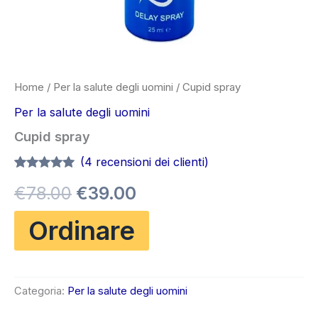
Home
/
Per la salute degli uomini
/ Cupid spray
Per la salute degli uomini
Cupid spray
(
4
recensioni dei clienti)
Valutato
3
5.00
Il
Il
€
78.00
€
39.00
su 5 su
base di
recensioni
prezzo
prezzo
Ordinare
originale
attuale
era:
è:
Categoria:
Per la salute degli uomini
€78.00.
€39.00.