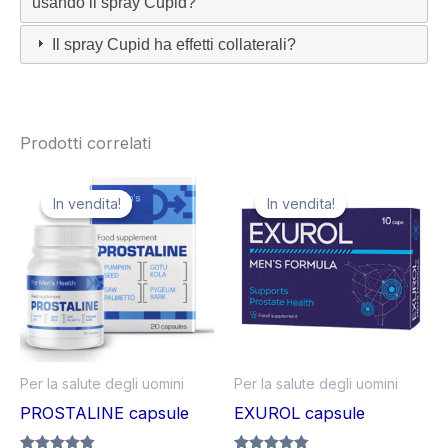
usando il spray Cupid?
Il spray Cupid ha effetti collaterali?
Prodotti correlati
In vendita!
In vendita!
In vendita!
In vendita!
Per la salute degli uomini
Per la salute degli uomini
PROSTALINE capsule
EXUROL capsule