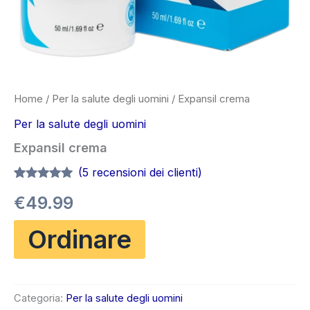
Home
/
Per la salute degli uomini
/ Expansil crema
Per la salute degli uomini
Expansil crema
(
5
recensioni dei clienti)
Valutato
5
4.80
€
49.99
su 5 su
base di
recensioni
Ordinare
Categoria:
Per la salute degli uomini