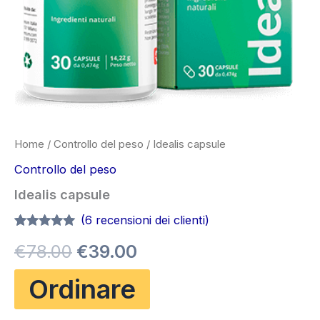
Home
/
Controllo del peso
/ Idealis capsule
Controllo del peso
Idealis capsule
(
6
recensioni dei clienti)
Valutato
6
4.83
Il
Il
€
78.00
€
39.00
su 5 su
base di
recensioni
prezzo
prezzo
Ordinare
originale
attuale