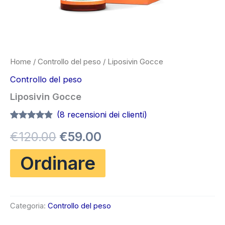
Home
/
Controllo del peso
/ Liposivin Gocce
Controllo del peso
Liposivin Gocce
(
8
recensioni dei clienti)
Valutato
7
Il
Il
€
120.00
€
59.00
4.71
su 5
su base
di
prezzo
prezzo
Ordinare
recensioni
originale
attuale
era:
è:
Categoria:
Controllo del peso
€120.00.
€59.00.