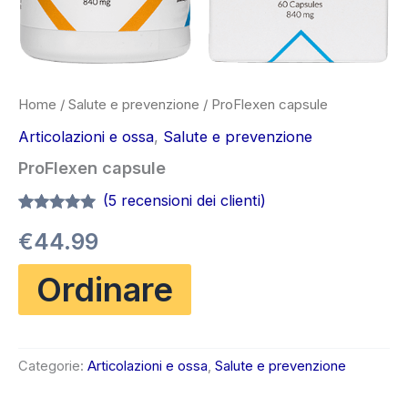
Home
/
Salute e prevenzione
/ ProFlexen capsule
Articolazioni e ossa
,
Salute e prevenzione
ProFlexen capsule
(
5
recensioni dei clienti)
Valutato
5
4.80
€
44.99
su 5 su
base di
recensioni
Ordinare
Categorie:
Articolazioni e ossa
,
Salute e prevenzione