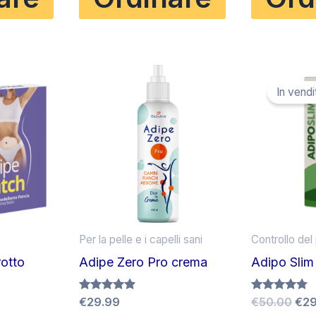
29.00.
€50.00.
€29.00.
€78
In vendi
Per la pelle e i capelli sani
Controllo del
otto
Adipe Zero Pro crema
Adipo Slim
Il
Valutato
€
29.99
Valutato
€
50.00
€
29
4.75
4.67
rezzo
pre