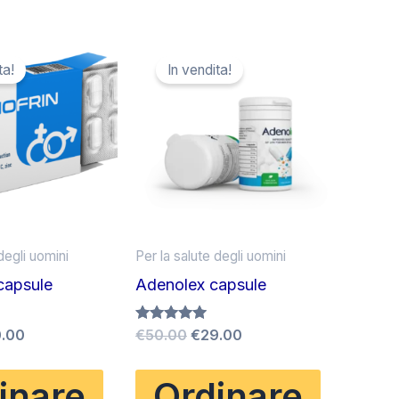
ta!
In vendita!
degli uomini
Per la salute degli uomini
capsule
Adenolex capsule
Il
Il
Il
.00
Valutato
€
50.00
€
29.00
5.00
zzo
prezzo
prezzo
prezzo
su 5
inale
attuale
originale
attuale
inare
Ordinare
è:
era:
è: