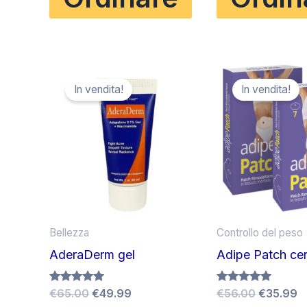
€70.00.
€39.00.
€59.00.
€
In vendita!
In vendita!
Bellezza
Controllo del peso
AderaDerm gel
Adipe Patch cer
Il
Il
Il
Il
Valutato
€
65.00
€
49.99
Valutato
€
56.00
€
35.99
5.00
4.83
prezzo
prezzo
prezzo
p