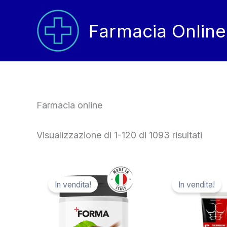
Vai
al
Farmacia Online
contenuto
Farmacia online
Visualizzazione di 1-120 di 1093 risultati
In vendita!
In vendita!