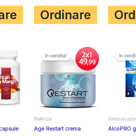
su 5
su 5
ttuale
orig
are
Ordinare
Ord
era:
35.99.
€50
In vendita!
In vendi
Bellezza
Detossicazio
capsule
Age Restart crema
AlcoPRO 