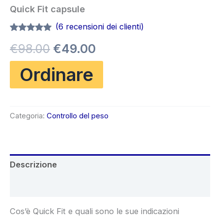
Quick Fit capsule
(
6
recensioni dei clienti)
Valutato
6
4.83
Il
Il
€
98.00
€
49.00
su 5 su
base di
recensioni
prezzo
prezzo
Ordinare
originale
attuale
era:
è:
Categoria:
Controllo del peso
€98.00.
€49.00.
Descrizione
Recensioni (6)
Cos’è Quick Fit e quali sono le sue indicazioni