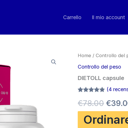
Carrello
Il mio account
Home
/
Controllo del
Controllo del peso
DIETOLL capsule
(
4
recensi
Valutato
4
Il
€
78.00
€
39.
4.75
su 5
su base
di
prezz
Ordinar
recensioni