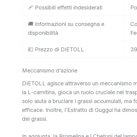
🩹 Possibili effetti indesiderati
Po
🚚 Informazioni su consegna e
Co
disponibilità
Fe
💶 Prezzo di DIETOLL
39
Meccanismo d’azione
DIETOLL agisce attraverso un meccanismo mult
la L-carnitina, gioca un ruolo cruciale nel tr
solo aiuta a bruciare i grassi accumulati, ma f
efficace. Inoltre, l’Estratto di Guggul ha dim
dei grassi.
In aggiunta, la Bromelina e i Chetoni del lamp