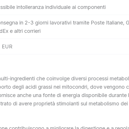
ssibile intolleranza individuale ai componenti
nsegna in 2-3 giorni lavorativi tramite Poste Italian
dEx e altri corrieri
 EUR
i-ingredienti che coinvolge diversi processi metaboli
asporto degli acidi grassi nei mitocondri, dove vengono
ornisce anche una fonte di energia disponibile durante l’
ostrato di avere proprietà stimolanti sul metabolismo d
one contribuiscono a migliorare la digestione e a regol