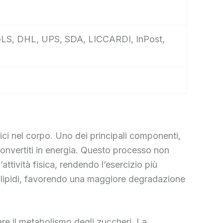
e, GLS, DHL, UPS, SDA, LICCARDI, InPost,
ci nel corpo. Uno dei principali componenti,
 convertiti in energia. Questo processo non
attività fisica, rendendo l’esercizio più
ei lipidi, favorendo una maggiore degradazione
are il metabolismo degli zuccheri. La