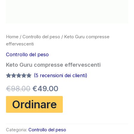
Home
/
Controllo del peso
/ Keto Guru compresse
effervescenti
Controllo del peso
Keto Guru compresse effervescenti
(
5
recensioni dei clienti)
Valutato
5
4.80
Il
Il
€
98.00
€
49.00
su 5 su
base di
recensioni
prezzo
prezzo
Ordinare
originale
attuale
era:
è:
Categoria:
Controllo del peso