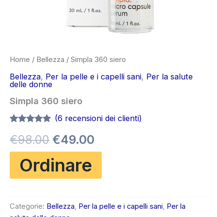
Home
/
Bellezza
/ Simpla 360 siero
Bellezza
,
Per la pelle e i capelli sani
,
Per la salute
delle donne
Simpla 360 siero
(
6
recensioni dei clienti)
Valutato
6
4.83
Il
Il
€
98.00
€
49.00
su 5 su
base di
recensioni
prezzo
prezzo
Ordinare
originale
attuale
era:
è:
Categorie:
Bellezza
,
Per la pelle e i capelli sani
,
Per la
€98.00.
€49.00.