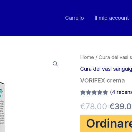
Carrello
Il mio account
Home
/
Cura dei vasi 
Cura dei vasi sanguig
VORIFEX crema
(
4
recensi
Valutato
3
5.00
Il
€
78.00
€
39.
su 5 su
base di
recensioni
prezz
Ordinar