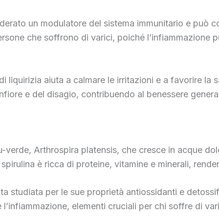
nsiderato un modulatore del sistema immunitario e può con
rsone che soffrono di varici, poiché l’infiammazione pu
i liquirizia aiuta a calmare le irritazioni e a favorire l
nfiore e del disagio, contribuendo al benessere general
lu-verde, Arthrospira platensis, che cresce in acque dol
a spirulina è ricca di proteine, vitamine e minerali, re
tata studiata per le sue proprietà antiossidanti e detossi
 l’infiammazione, elementi cruciali per chi soffre di var