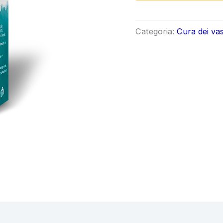
origin
era:
Categoria:
Cura dei vas
€78.0