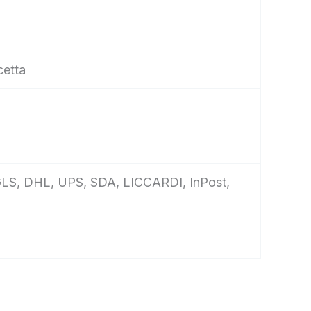
cetta
e, GLS, DHL, UPS, SDA, LICCARDI, InPost,