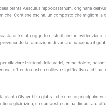
 della pianta Aesculus hippocastanum, originaria dell’A
oniche. Contiene escina, un composto che migliora la c
ppocastano è stato oggetto di studi che ne evidenziano l’
i, prevenendo la formazione di varici e riducendo il gon
le per alleviare i sintomi delle varici, come dolore, pes
 venosa, offrendo così un sollievo significativo a chi ha 
della pianta Glycyrrhiza glabra, che cresce principalment
ntiene glicirrizina, un composto che ha dimostrato effet