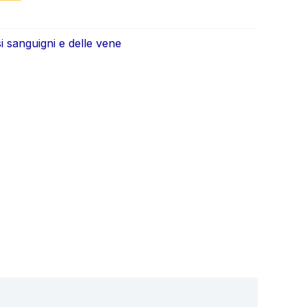
ale
attuale
è:
i sanguigni e delle vene
0.
€39.00.