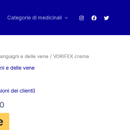
Categorie di medicinali
sanguigni e delle vene
/ VORIFEX crema
ni e delle vene
oni dei clienti)
Il
00
o
prezzo
e