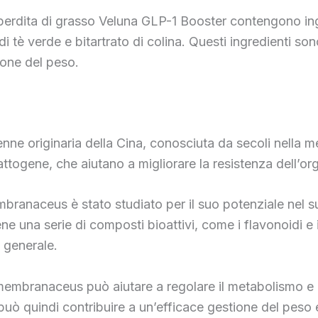
 perdita di grasso Veluna GLP-1 Booster contengono ing
è verde e bitartrato di colina. Questi ingredienti sono 
ione del peso.
e originaria della Cina, conosciuta da secoli nella me
ttogene, che aiutano a migliorare la resistenza dell’org
embranaceus è stato studiato per il suo potenziale nel s
ne una serie di composti bioattivi, come i flavonoidi e 
e generale.
us membranaceus può aiutare a regolare il metabolismo 
uò quindi contribuire a un’efficace gestione del peso 