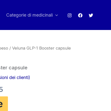
Categorie di medicinali
 peso
/ Veluna GLP-1 Booster capsule
ter capsule
oni dei clienti)
Il
5
o
prezzo
e