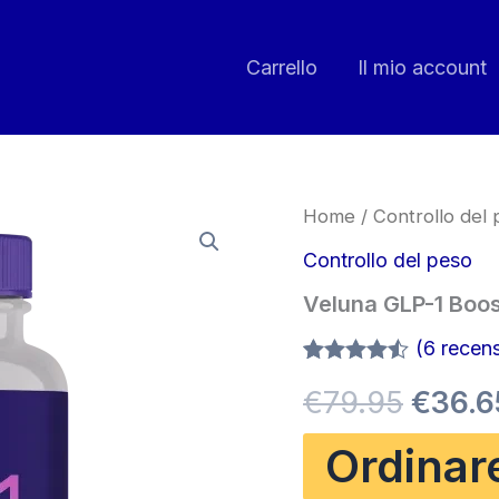
Carrello
Il mio account
Home
/
Controllo del
Controllo del peso
Veluna GLP-1 Boos
(
6
recensi
Valutato
5
Il
€
79.95
€
36.6
4.40
su 5
su base
di
prezz
Ordinar
recensioni