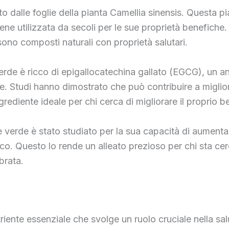
 dalle foglie della pianta Camellia sinensis. Questa pian
ne utilizzata da secoli per le sue proprietà benefiche. 
 sono composti naturali con proprietà salutari.
è verde è ricco di epigallocatechina gallato (EGCG), un 
ore. Studi hanno dimostrato che può contribuire a migli
grediente ideale per chi cerca di migliorare il proprio 
 tè verde è stato studiato per la sua capacità di aumenta
sico. Questo lo rende un alleato prezioso per chi sta c
brata.
nutriente essenziale che svolge un ruolo cruciale nella s